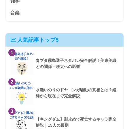
雑学
音楽
人気記事トップ5
1
青ブタ霧島透子ネタバレ完全解説！美東美織
との関係・咲太への影響
2
水瀬いのりのドヤコンガ騒動の真相とは？経
緯から現在まで完全解説
3
【キングダム】鄴攻めで死亡するキャラ完全
解説｜15人の最期