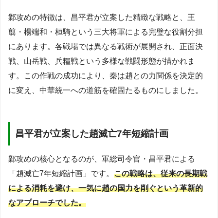
鄴攻めの特徴は、昌平君が立案した精緻な戦略と、王
翦・楊端和・桓騎という三大将軍による完璧な役割分担
にあります。各戦場では異なる戦術が展開され、正面決
戦、山岳戦、兵糧戦という多様な戦闘形態が描かれま
す。この作戦の成功により、秦は趙との力関係を決定的
に変え、中華統一への道筋を確固たるものにしました。
昌平君が立案した趙滅亡7年短縮計画
鄴攻めの核心となるのが、軍総司令官・昌平君による
「趙滅亡7年短縮計画」です。
この戦略は、従来の長期戦
による消耗を避け、一気に趙の国力を削ぐという革新的
なアプローチでした。