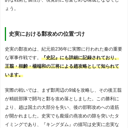
ょう。
史実における鄴攻めの位置づけ
史実の鄴攻めは、紀元前236年に実際に行われた秦の重要
な軍事作戦です。
『史記』にも詳細に記録されており、
王翦・桓齮・楊端和の三将による趙攻略として知られて
います。
実際の戦いでは、まず鄴周辺の9城を攻略し、その後王翦
が精鋭部隊で閼与と鄴を攻め落としました。この勝利に
より、趙は国土の大部分を失い、後の邯鄲攻めへの道筋
が開かれました。史実でも龐煖の燕攻めの隙を突いたタ
イミングであり、『キングダム』の描写は史実に忠実な