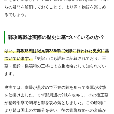
らの疑問を解消しておくことで、より深く物語を楽しめ
るでしょう。
鄴攻略戦は実際の歴史に基づいているのか？
はい、鄴攻略戦は紀元前236年に実際に行われた史実に基
づいています。
『史記』にも詳細に記録されており、王
翦・桓齮・楊端和の三将による趙攻略として知られてい
ます。
史実では、龐煖が燕攻めで不在の隙を狙って秦軍が攻撃
を仕掛けました。まず鄴周辺の9城を攻略し、その後王翦
が精鋭部隊で閼与と鄴を攻め落としました。この勝利に
より趙は国土の大部分を失い、後の邯鄲攻めへの道筋が