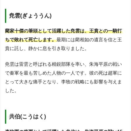
尭雲(ぎょううん)
藺家十傑の筆頭として活躍した尭雲は、王賁との一騎打
ちで敗れて死亡します。
最期には藺相如の遺言を信と王
賁に託し、静かに息を引き取りました。
尭雲は雷雲と呼ばれる精鋭部隊を率い、朱海平原の戦い
で秦軍を最も苦しめた人物の一人です。彼の死は趙軍に
とって大きな痛手となり、李牧の戦略にも影響を与えま
した。
共伯(こうはく)