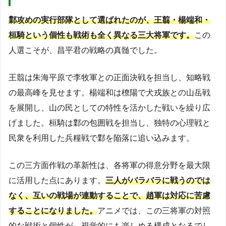
鄴攻めの実行部隊として選ばれたのが、王翦・楊端和・
桓騎という個性も戦術も全く異なる三大将軍です。
この
人選こそが、昌平君の戦略の真髄でした。
王翦は朱海平原で李牧軍との正面決戦を担当し、知略戦
の最高峰を見せます。楊端和は橑陽で犬戎族との山岳戦
を展開し、山の民としての特性を活かした戦いを繰り広
げました。桓騎は鄴の包囲戦を担当し、独特の心理戦と
民衆を利用した兵糧戦で鄴を陥落に追い込みます。
この三方面作戦の革新性は、各将軍の得意分野を最大限
に活用した点にあります。
三人がバラバラに戦うのでは
なく、互いの戦場が連動することで、趙軍は対応に苦慮
することになりました。
アニメでは、この三将軍の対照
的な戦術と個性が、視覚的にも楽しめる構成となるでし