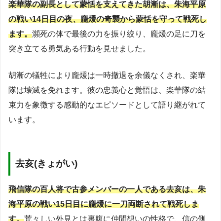
楽華隊の副長として蒙恬を支えてきた胡漸は、朱海平原
の戦い14日目の夜、龐煖の奇襲から蒙恬を守って戦死し
ます。
瀕死の体で最後の力を振り絞り、龐煖の足に刀を
突き立てる勇気ある行動を見せました。
胡漸の犠牲により龐煖は一時撤退を余儀なくされ、楽華
隊は壊滅を免れます。彼の忠義心と覚悟は、楽華隊の結
束力を象徴する感動的なエピソードとして語り継がれて
います。
去亥(きょがい)
飛信隊の百人将で古参メンバーの一人である去亥は、朱
海平原の戦い15日目に龐煖に一刀両断されて戦死しま
す。
荒々しい外見とは裏腹に仲間想いの性格で、信の側