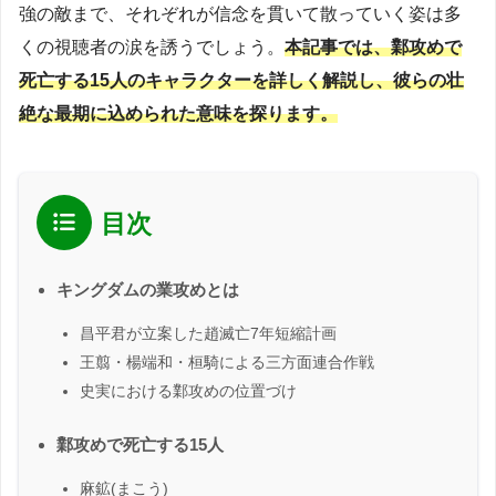
強の敵まで、それぞれが信念を貫いて散っていく姿は多
くの視聴者の涙を誘うでしょう。
本記事では、鄴攻めで
死亡する15人のキャラクターを詳しく解説し、彼らの壮
絶な最期に込められた意味を探ります。
目次
キングダムの業攻めとは
昌平君が立案した趙滅亡7年短縮計画
王翦・楊端和・桓騎による三方面連合作戦
史実における鄴攻めの位置づけ
鄴攻めで死亡する15人
麻鉱(まこう)