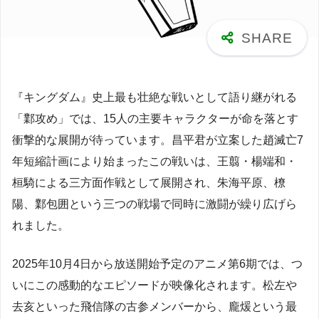
『キングダム』史上最も壮絶な戦いとして語り継がれる
「鄴攻め」では、15人の主要キャラクターが命を落とす
衝撃的な展開が待っています。昌平君が立案した趙滅亡7
年短縮計画により始まったこの戦いは、王翦・楊端和・
桓騎による三方面作戦として展開され、朱海平原、橑
陽、鄴包囲という三つの戦場で同時に激闘が繰り広げら
れました。
2025年10月4日から放送開始予定のアニメ第6期では、つ
いにこの感動的なエピソードが映像化されます。松左や
去亥といった飛信隊の古参メンバーから、龐煖という最