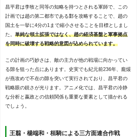
昌平君は李牧と同等の知略を持つとされる軍師で、この
計画では趙の第二都市である鄴を攻略することで、趙の
国土を一挙に4分の1まで縮小させることを目標としまし
た。
単純な領土拡張ではなく、趙の経済基盤と軍事拠点
を同時に破壊する戦略的意図が込められています。
この計画の巧妙さは、敵の主力が他の戦場に向かってい
る隙を狙った点にあります。史実でも紀元前236年、龐煖
が燕攻めで不在の隙を突いて実行されており、昌平君の
戦略眼の鋭さが光ります。アニメ化では、昌平君の冷静
な分析と嬴政との信頼関係も重要な要素として描かれる
でしょう。
王翦・楊端和・桓騎による三方面連合作戦