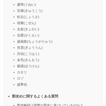
虞寧(ぐねい)
宮康(きゅうこう)
松左(しょうさ)
胡漸(こぜん)
去亥(きょがい)
岳嬰(がくえい)
趙峩龍(ちょうがりゅう)
尭雲(ぎょううん)
共伯(こうはく)
金毛(きんもう)
龐煖(ほうけん)
カタリ
ロゾ
趙季伯
鄴攻めに関するよくある質問
鄴攻略戦は実際の歴史に基づいているのか？