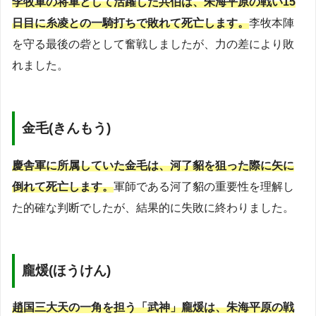
李牧軍の将軍として活躍した共伯は、朱海平原の戦い15
日目に糸凌との一騎打ちで敗れて死亡します。
李牧本陣
を守る最後の砦として奮戦しましたが、力の差により敗
れました。
金毛(きんもう)
慶舎軍に所属していた金毛は、河了貂を狙った際に矢に
倒れて死亡します。
軍師である河了貂の重要性を理解し
た的確な判断でしたが、結果的に失敗に終わりました。
龐煖(ほうけん)
趙国三大天の一角を担う「武神」龐煖は、朱海平原の戦