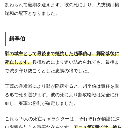
刎ねられて最期を迎えます。彼の死により、犬戎族は楊
端和の配下となりました。
趙季伯
鄴の城主として最後まで抵抗した趙季伯は、鄴陥落後に
死亡します。
兵糧攻めにより追い詰められても、最後ま
で城を守り抜こうとした忠義の将でした。
王翦の兵糧戦により鄴が陥落すると、趙季伯は責任を取
る形で死を選びます。彼の死により鄴攻略戦は完全に終
結し、秦軍の勝利が確定しました。
これら15人の死亡キャラクターは、それぞれが物語に深
い影響を与える重要な存在です。
アニメ第6期では、彼ら