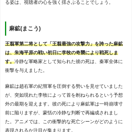
る姿は、視聴者の心を強く揺さぶることでしょう。
麻鉱(まこう)
王翦軍第二将として「王翦最強の攻撃力」を誇った麻鉱
は、朱海平原の戦い初日に李牧の奇襲により戦死しま
す。
冷静な軍略家として知られた彼の死は、秦軍全体に
衝撃を与えました。
麻鉱は趙右軍の紀彗軍を圧倒する勢いを見せていました
が、突如現れた李牧によって首を刎ねられるという予想
外の最期を迎えます。彼の死により麻鉱軍は一時崩壊寸
前に陥りますが、蒙恬の冷静な判断で再編成されまし
た。アニメでは、この衝撃的な死亡シーンがどのように
表現されるか注目が集まります。