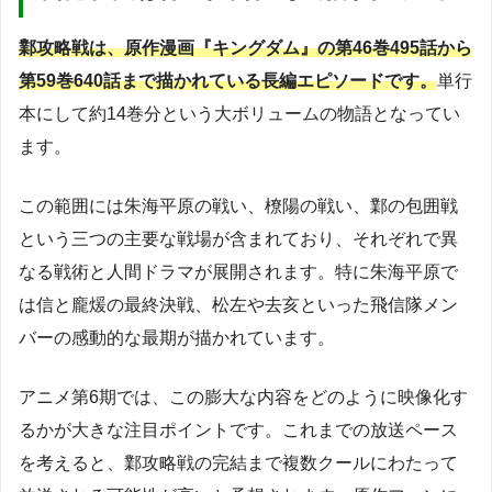
鄴攻略戦は、原作漫画『キングダム』の第46巻495話から
第59巻640話まで描かれている長編エピソードです。
単行
本にして約14巻分という大ボリュームの物語となってい
ます。
この範囲には朱海平原の戦い、橑陽の戦い、鄴の包囲戦
という三つの主要な戦場が含まれており、それぞれで異
なる戦術と人間ドラマが展開されます。特に朱海平原で
は信と龐煖の最終決戦、松左や去亥といった飛信隊メン
バーの感動的な最期が描かれています。
アニメ第6期では、この膨大な内容をどのように映像化す
るかが大きな注目ポイントです。これまでの放送ペース
を考えると、鄴攻略戦の完結まで複数クールにわたって