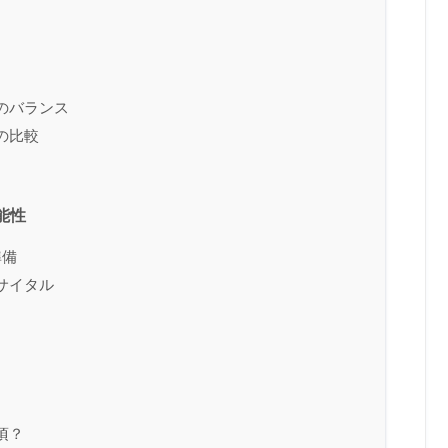
のバランス
の比較
能性
準備
サイタル
頃？