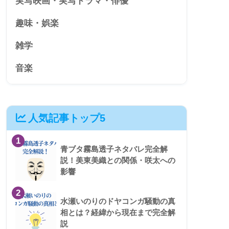
実写映画・実写ドラマ・俳優
趣味・娯楽
雑学
音楽
人気記事トップ5
1
青ブタ霧島透子ネタバレ完全解
説！美東美織との関係・咲太への
影響
2
水瀬いのりのドヤコンガ騒動の真
相とは？経緯から現在まで完全解
説