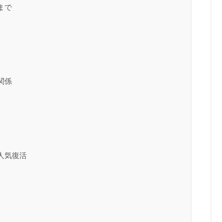
まで
関係
人気復活