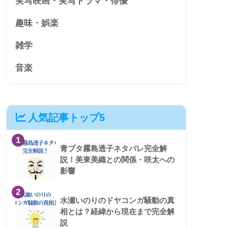
実写映画・実写ドラマ・俳優
趣味・娯楽
雑学
音楽
人気記事トップ5
1
青ブタ霧島透子ネタバレ完全解
説！美東美織との関係・咲太への
影響
2
水瀬いのりのドヤコンガ騒動の真
相とは？経緯から現在まで完全解
説