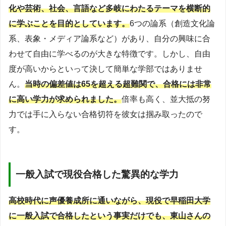
化や芸術、社会、言語など多岐にわたるテーマを横断的
に学ぶことを目的としています。
6つの論系（創造文化論
系、表象・メディア論系など）があり、自分の興味に合
わせて自由に学べるのが大きな特徴です。しかし、自由
度が高いからといって決して簡単な学部ではありませ
ん。
当時の偏差値は65を超える超難関で、合格には非常
に高い学力が求められました。
倍率も高く、並大抵の努
力では手に入らない合格切符を彼女は掴み取ったので
す。
一般入試で現役合格した驚異的な学力
高校時代に声優養成所に通いながら、現役で早稲田大学
に一般入試で合格したという事実だけでも、東山さんの