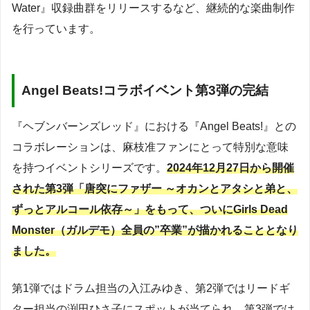
Water』収録曲群をリリースするなど、継続的な楽曲制作
を行っています。
Angel Beats!コラボイベント第3弾の完結
『ヘブンバーンズレッド』における『Angel Beats!』との
コラボレーションは、麻枝准ファンにとって特別な意味
を持つイベントシリーズです。
2024年12月27日から開催
された第3弾「唐突にファザー ～オカンとアタシと弟と、
ずっとアルコール依存～」をもって、ついにGirls Dead
Monster（ガルデモ）全員の”卒業”が描かれることとなり
ました。
第1弾ではドラム担当の入江みゆき、第2弾ではリードギ
ター担当の渕田ひさ子にスポットが当てられ、第3弾では