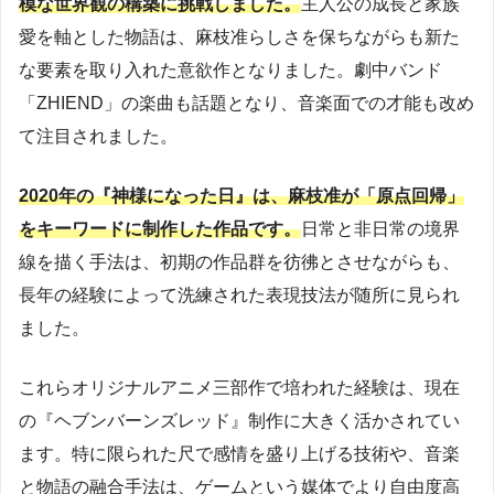
模な世界観の構築に挑戦しました。
主人公の成長と家族
愛を軸とした物語は、麻枝准らしさを保ちながらも新た
な要素を取り入れた意欲作となりました。劇中バンド
「ZHIEND」の楽曲も話題となり、音楽面での才能も改め
て注目されました。
2020年の『神様になった日』は、麻枝准が「原点回帰」
をキーワードに制作した作品です。
日常と非日常の境界
線を描く手法は、初期の作品群を彷彿とさせながらも、
長年の経験によって洗練された表現技法が随所に見られ
ました。
これらオリジナルアニメ三部作で培われた経験は、現在
の『ヘブンバーンズレッド』制作に大きく活かされてい
ます。特に限られた尺で感情を盛り上げる技術や、音楽
と物語の融合手法は、ゲームという媒体でより自由度高