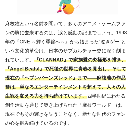
麻枝准という名前を聞いて、多くのアニメ・ゲームファ
ンの胸に去来するのは、涙と感動の記憶でしょう。1998
年の『ONE ～輝く季節へ～』から始まった”泣きゲー”と
いう文化的革命は、日本のサブカルチャー史に深く刻ま
れています。
『CLANNAD』で家族愛の究極形を描き、
『Angel Beats!』で死後の世界に青春を見出し、そして
現在の『ヘブンバーンズレッド』まで——麻枝准の作品
群は、単なるエンターテインメントを超えて、人々の人
生観を変える力を持ち続けています。
四半世紀にわたる
創作活動を通じて築き上げられた「麻枝ワールド」は、
現在でもその輝きを失うことなく、新たな世代のファン
の心を掴み続けているのです。