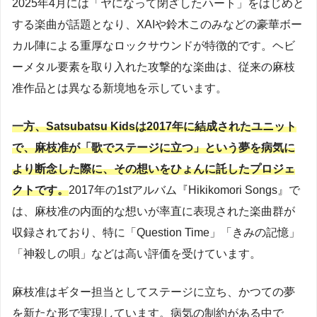
2025年4月には「ヤになって閉ざしたハート」をはじめと
する楽曲が話題となり、XAIや鈴木このみなどの豪華ボー
カル陣による重厚なロックサウンドが特徴的です。ヘビ
ーメタル要素を取り入れた攻撃的な楽曲は、従来の麻枝
准作品とは異なる新境地を示しています。
一方、Satsubatsu Kidsは2017年に結成されたユニット
で、麻枝准が「歌でステージに立つ」という夢を病気に
より断念した際に、その想いをひょんに託したプロジェ
クトです。
2017年の1stアルバム『Hikikomori Songs』で
は、麻枝准の内面的な想いが率直に表現された楽曲群が
収録されており、特に「Question Time」「きみの記憶」
「神殺しの唄」などは高い評価を受けています。
麻枝准はギター担当としてステージに立ち、かつての夢
を新たな形で実現しています。病気の制約がある中で