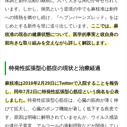
体調と創作活動の継続について大きな関心が寄せられて
います。しかし、病気という逆境の中でも麻枝准は創作
への情熱を燃やし続け、『ヘブンバーンズレッド』をは
じめとする新作を世に送り出しています。
ここでは、麻
枝准の現在の健康状態について、医学的事実と彼自身の
前向きな取り組みを交えながら詳しく解説します。
特発性拡張型心筋症の現状と治療経過
麻枝准は2016年2月29日にTwitterで入院することを報告
し、同年7月2日に特発性拡張型心筋症という病名を公表
しました。
特発性拡張型心筋症は、心臓の筋肉が薄く伸
びて拡大し、心臓のポンプ機能が著しく低下する疾患で
す。原因は明確に解明されていませんが、ウイルス感染
や遺伝子異常、アルコールの過剰摂取などが関係してい