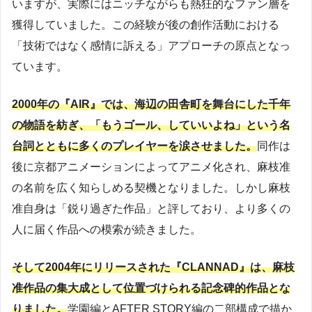
いますが、実際にはニッチながらも熱狂的なファン層を
獲得していました。この経験が後の創作活動における
「技術ではなく感情に訴える」アプローチの原点となっ
ています。
2000年の『AIR』では、海辺の田舎町を舞台にした千年
の物語を紡ぎ、「もうゴール、していいよね」という名
台詞とともに多くのプレイヤーを涙させました。
同作は
後に京都アニメーションによってアニメ化され、麻枝准
の名前を広く知らしめる契機となりました。しかし麻枝
准自身は「鋭り過ぎた作品」と評しており、より多くの
人に届く作品への模索が続きました。
そして2004年にリリースされた『CLANNAD』は、麻枝
准作品の集大成として位置づけられる記念碑的作品とな
りました。
学園編とAFTER STORY編の二部構成で描か