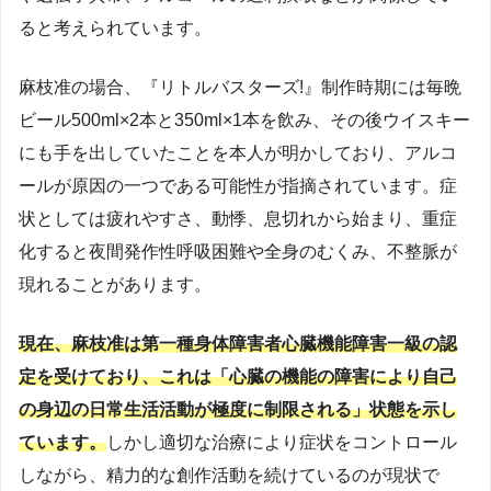
ると考えられています。
麻枝准の場合、『リトルバスターズ!』制作時期には毎晩
ビール500ml×2本と350ml×1本を飲み、その後ウイスキー
にも手を出していたことを本人が明かしており、アルコ
ールが原因の一つである可能性が指摘されています。症
状としては疲れやすさ、動悸、息切れから始まり、重症
化すると夜間発作性呼吸困難や全身のむくみ、不整脈が
現れることがあります。
現在、麻枝准は第一種身体障害者心臓機能障害一級の認
定を受けており、これは「心臓の機能の障害により自己
の身辺の日常生活活動が極度に制限される」状態を示し
ています。
しかし適切な治療により症状をコントロール
しながら、精力的な創作活動を続けているのが現状で