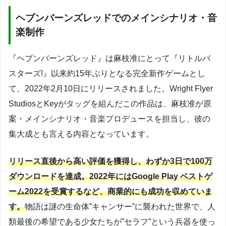
ヘブンバーンズレッドでのメインシナリオ・音
楽制作
『ヘブンバーンズレッド』は麻枝准にとって『リトルバ
スターズ!』以来約15年ぶりとなる完全新作ゲームとし
て、2022年2月10日にリリースされました。Wright Flyer
StudiosとKeyがタッグを組んだこの作品は、麻枝准が原
案・メインシナリオ・音楽プロデュースを担当し、彼の
集大成とも言える内容となっています。
リリース直後から高い評価を獲得し、わずか3日で100万
ダウンロードを達成。2022年にはGoogle Play ベストゲ
ーム2022を受賞するなど、商業的にも成功を収めていま
す。
物語は謎の生命体”キャンサー”に襲われた世界で、人
類最後の希望である少女たちが”セラフ”という兵器を使っ