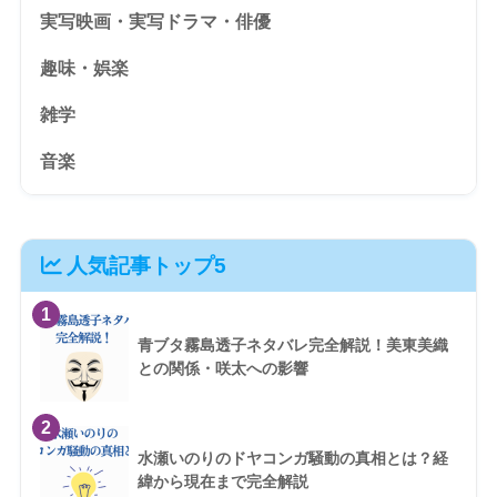
実写映画・実写ドラマ・俳優
趣味・娯楽
雑学
音楽
人気記事トップ5
1
青ブタ霧島透子ネタバレ完全解説！美東美織
との関係・咲太への影響
2
水瀬いのりのドヤコンガ騒動の真相とは？経
緯から現在まで完全解説