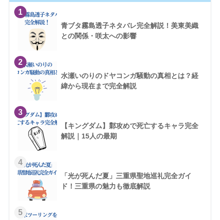
1
青ブタ霧島透子ネタバレ完全解説！美東美織
との関係・咲太への影響
2
水瀬いのりのドヤコンガ騒動の真相とは？経
緯から現在まで完全解説
3
【キングダム】鄴攻めで死亡するキャラ完全
解説｜15人の最期
4
「光が死んだ夏」三重県聖地巡礼完全ガイ
ド！三重県の魅力も徹底解説
5