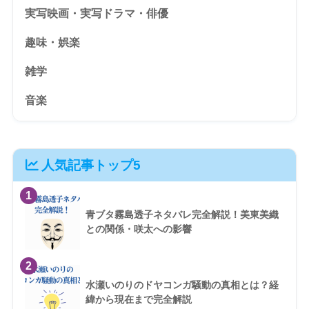
実写映画・実写ドラマ・俳優
趣味・娯楽
雑学
音楽
人気記事トップ5
1
青ブタ霧島透子ネタバレ完全解説！美東美織
との関係・咲太への影響
2
水瀬いのりのドヤコンガ騒動の真相とは？経
緯から現在まで完全解説