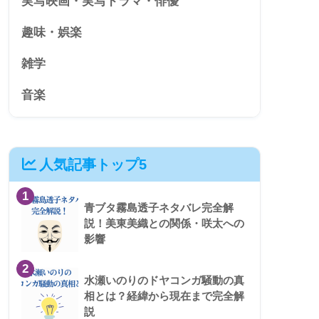
実写映画・実写ドラマ・俳優
趣味・娯楽
雑学
音楽
人気記事トップ5
1
青ブタ霧島透子ネタバレ完全解
説！美東美織との関係・咲太への
影響
2
水瀬いのりのドヤコンガ騒動の真
相とは？経緯から現在まで完全解
説