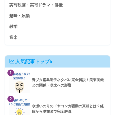
実写映画・実写ドラマ・俳優
趣味・娯楽
雑学
音楽
人気記事トップ5
1
青ブタ霧島透子ネタバレ完全解説！美東美織
との関係・咲太への影響
2
水瀬いのりのドヤコンガ騒動の真相とは？経
緯から現在まで完全解説