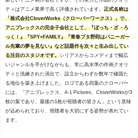
ティはアニメ業界で高く評価されています。
正式名称は
「株式会社CloverWorks（クローバーワークス）」で、
アニプレックスの完全子会社として、『ぼっち・ざ・ろ
っく！』『SPY×FAMILY』『青春ブタ野郎はバニーガー
ル先輩の夢を見ない』など話題作を次々と生み出してい
る注目のスタジオです。
シリアスからコメディまで幅広
いジャンルを手がけながらも、常に高水準の作画クオリ
ティと洗練された演出で、設立からわずか数年で確固た
る地位を築き上げました。ロゴである四葉のクローバー
には、「アニプレックス、A-1 Pictures、CloverWorksが3
枚の葉であり、最後の1枚が視聴者の皆さん」という意味
が込められており、視聴者を大切にする姿勢が表れてい
ます。