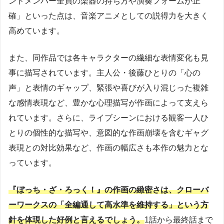
ンドメンバー全員の楽器の持ち方や演奏フォームが正
確」といった点は、音楽アニメとしての説得力を大きく
高めています。
また、同作品では各キャラクターの繊細な表情変化も見
事に描写されています。主人公・後藤ひとりの「心の
声」と表情のギャップ、緊張や喜びが入り混じった複雑
な感情表現など、豊かな心理描写が作画によって支えら
れています。さらに、ライブシーンにおける観客一人ひ
とりの個性的な描写や、意図的な作画崩壊を含むギャグ
表現との対比効果など、作画の幅広さも本作の魅力とな
っています。
『ぼっち・ざ・ろっく！』の作画の緻密さは、クローバ
ーワークスの「全編通して高水準を維持する」という方
針を体現した好例と言えるでしょう。
1話から最終話まで