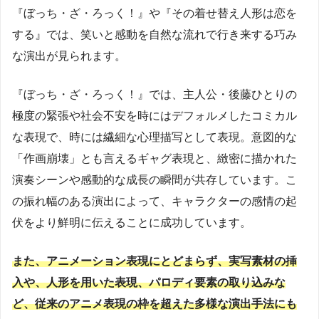
『ぼっち・ざ・ろっく！』や『その着せ替え人形は恋を
する』では、笑いと感動を自然な流れで行き来する巧み
な演出が見られます。
『ぼっち・ざ・ろっく！』では、主人公・後藤ひとりの
極度の緊張や社会不安を時にはデフォルメしたコミカル
な表現で、時には繊細な心理描写として表現。意図的な
「作画崩壊」とも言えるギャグ表現と、緻密に描かれた
演奏シーンや感動的な成長の瞬間が共存しています。こ
の振れ幅のある演出によって、キャラクターの感情の起
伏をより鮮明に伝えることに成功しています。
また、アニメーション表現にとどまらず、実写素材の挿
入や、人形を用いた表現、パロディ要素の取り込みな
ど、従来のアニメ表現の枠を超えた多様な演出手法にも