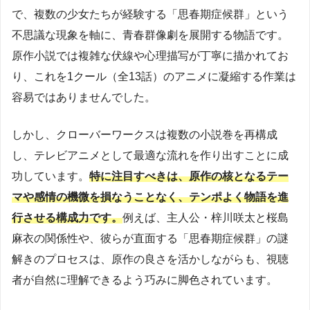
で、複数の少女たちが経験する「思春期症候群」という
不思議な現象を軸に、青春群像劇を展開する物語です。
原作小説では複雑な伏線や心理描写が丁寧に描かれてお
り、これを1クール（全13話）のアニメに凝縮する作業は
容易ではありませんでした。
しかし、クローバーワークスは複数の小説巻を再構成
し、テレビアニメとして最適な流れを作り出すことに成
功しています。
特に注目すべきは、原作の核となるテー
マや感情の機微を損なうことなく、テンポよく物語を進
行させる構成力です。
例えば、主人公・梓川咲太と桜島
麻衣の関係性や、彼らが直面する「思春期症候群」の謎
解きのプロセスは、原作の良さを活かしながらも、視聴
者が自然に理解できるよう巧みに脚色されています。