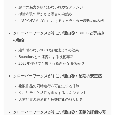
原作の魅力を損なわない絶妙なアレンジ
感情表現の豊かさと動きの自然さ
『SPY×FAMILY』におけるキャラクター表現の成功例
クローバーワークスがすごい理由⑤：3DCGと手描き
の融合
違和感のない3DCG活用法とその効果
Boundaryとの連携による技術革新
2025年作品で予想される新たな映像表現
クローバーワークスがすごい理由⑥：納期の安定感
複数作品の同時進行を可能にする体制
クオリティと納期を両立するマネジメント
人材配置の最適化と疲弊防止の取り組み
クローバーワークスがすごい理由⑦：国際的評価の高