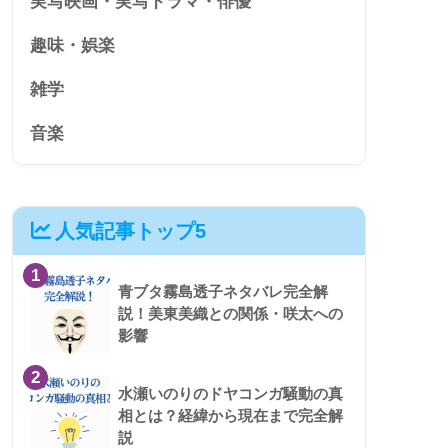
実写映画・実写ドラマ・俳優
趣味・娯楽
雑学
音楽
人気記事トップ5
1
青ブタ霧島透子ネタバレ完全解
説！美東美織との関係・咲太への
影響
2
水瀬いのりのドヤコンガ騒動の真
相とは？経緯から現在まで完全解
説