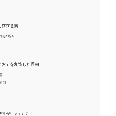
と存在意義
成長物語
にお」を創造した理由
現
意図
デルがいますか?